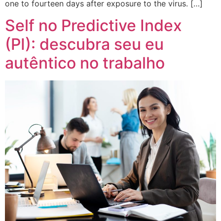
one to fourteen days after exposure to the virus. […]
Self no Predictive Index
(PI): descubra seu eu
autêntico no trabalho